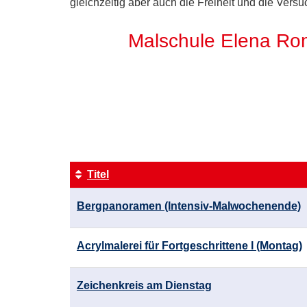
gleichzeitig aber auch die Freiheit und die Ver
Malschule Elena Ro
Seite
1
von
2
Titel
Kursübersicht.
Bergpanoramen (Intensiv-Malwochenende)
Tabellenüberschriften
können
sortiert
Acrylmalerei für Fortgeschrittene I (Montag)
werden.
Zeichenkreis am Dienstag