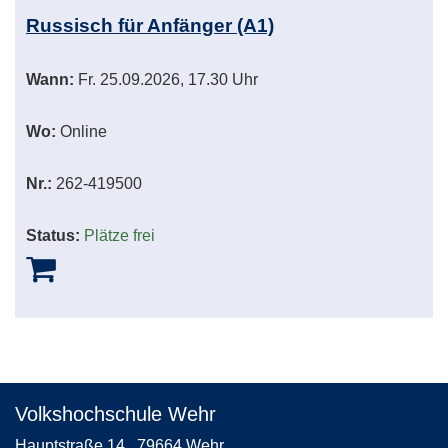
Tabellenüberschriften
Russisch für Anfänger (A1)
können
sortiert
Wann:
Fr.
25.09.2026, 17.30 Uhr
werden.
Wo:
Online
Nr.:
262-419500
Status:
Plätze frei
Volkshochschule Wehr
Hauptstraße 14
79664 Wehr