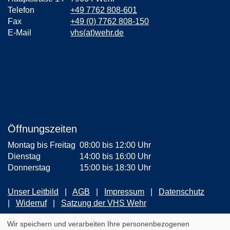
Telefon
+49 7762 808-601
Fax
+49 (0) 7762 808-150
E-Mail
vhs(at)wehr.de
Öffnungszeiten
Montag bis Freitag
08:00 bis 12:00 Uhr
Dienstag
14:00 bis 16:00 Uhr
Donnerstag
15:00 bis 18:30 Uhr
Unser Leitbild
AGB
Impressum
Datenschutz
Widerruf
Satzung der VHS Wehr
ZUM NEWSLETTER ANMELDEN
Wir speichern und verarbeiten Ihre personenbezogenen