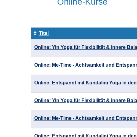
Online-Kurse
Titel
Kursübersicht.
Online: Yin Yoga für Flexibilität & innere Bal
Tabellenüberschriften
können
sortiert
Online: Me-Time - Achtsamkeit und Entspa
werden.
Online: Entspannt mit Kundalini Yoga in de
Online: Yin Yoga für Flexibilität & innere Bala
Online: Me-Time - Achtsamkeit und Entspann
Online: Entspannt mit Kundalini Yoga in de