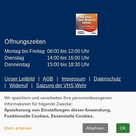
Öffnungszeiten
Montag bis Freitag
08:00 bis 12:00 Uhr
Dienstag
14:00 bis 16:00 Uhr
Donnerstag
15:00 bis 18:30 Uhr
Unser Leitbild
AGB
Impressum
Datenschutz
Widerruf
Satzung der VHS Wehr
ZUM NEWSLETTER ANMELDEN
Wir speichern und verarbeiten Ihre personenbezogenen
Informationen für folgende Zwecke:
Speicherung von Einstellungen dieser Anwendung,
Cookie Einstellungen
Funktionelle Cookies, Essenzielle Cookies.
A
Kontrast
Ansicht
A
A
Mehr erfahren
Ablehnen
OK