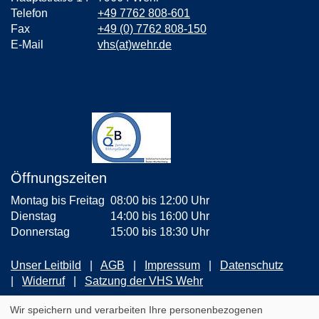
Telefon
+49 7762 808-601
Fax
+49 (0) 7762 808-150
E-Mail
vhs(at)wehr.de
Öffnungszeiten
Montag bis Freitag
08:00 bis 12:00 Uhr
Dienstag
14:00 bis 16:00 Uhr
Donnerstag
15:00 bis 18:30 Uhr
Unser Leitbild
AGB
Impressum
Datenschutz
Widerruf
Satzung der VHS Wehr
ZUM NEWSLETTER ANMELDEN
Wir speichern und verarbeiten Ihre personenbezogenen