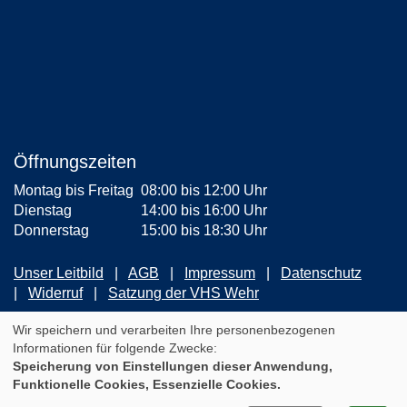
Öffnungszeiten
Montag bis Freitag
08:00 bis 12:00 Uhr
Dienstag
14:00 bis 16:00 Uhr
Donnerstag
15:00 bis 18:30 Uhr
Unser Leitbild
AGB
Impressum
Datenschutz
Widerruf
Satzung der VHS Wehr
ZUM NEWSLETTER ANMELDEN
Wir speichern und verarbeiten Ihre personenbezogenen
Informationen für folgende Zwecke:
Speicherung von Einstellungen dieser Anwendung,
Cookie Einstellungen
Funktionelle Cookies, Essenzielle Cookies.