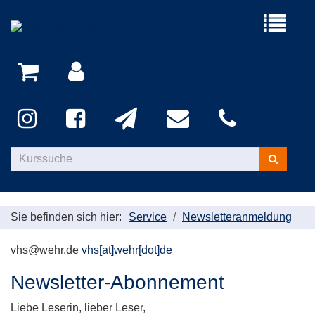
Menü
aufklappe
Kurse
suchen
Sie befinden sich hier:
Service
Newsletteranmeldung
vhs@wehr.de
vhs[at]wehr[dot]de
Newsletter-Abonnement
Liebe Leserin, lieber Leser,