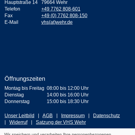
Hauptstraße 14
79664 Wehr
Telefon
+49 7762 808-601
Fax
+49 (0) 7762 808-150
E-Mail
vhs(at)wehr.de
Öffnungszeiten
Montag bis Freitag
08:00 bis 12:00 Uhr
Dienstag
14:00 bis 16:00 Uhr
Donnerstag
15:00 bis 18:30 Uhr
Unser Leitbild
AGB
Impressum
Datenschutz
Widerruf
Satzung der VHS Wehr
ZUM NEWSLETTER ANMELDEN
Wir speichern und verarbeiten Ihre personenbezogenen