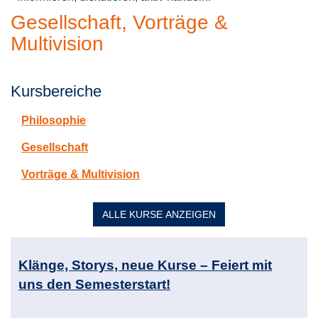
Gesellschaft, Vorträge &
Multivision
Kursbereiche
Philosophie
Gesellschaft
Vorträge & Multivision
ALLE
KURSE ANZEIGEN
Kursübersicht.
Tabellenüberschriften
Klänge, Storys, neue Kurse – Feiert mit
können
uns den Semesterstart!
sortiert
werden.