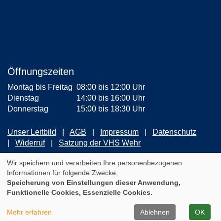
Öffnungszeiten
Montag bis Freitag
08:00 bis 12:00 Uhr
Dienstag
14:00 bis 16:00 Uhr
Donnerstag
15:00 bis 18:30 Uhr
Unser Leitbild
AGB
Impressum
Datenschutz
Widerruf
Satzung der VHS Wehr
ZUM NEWSLETTER ANMELDEN
Wir speichern und verarbeiten Ihre personenbezogenen
Informationen für folgende Zwecke:
Speicherung von Einstellungen dieser Anwendung,
Cookie Einstellungen
Funktionelle Cookies, Essenzielle Cookies.
A
Kontrast
Ansicht
A
A
Mehr erfahren
Ablehnen
OK