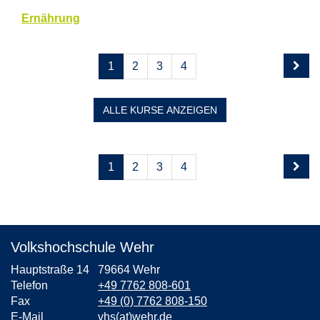
Ernährung
Seite
Seiten
1
2
3
4
1
blättern
von
4
ALLE
KURSE ANZEIGEN
Kursübersicht.
Tabellenüberschriften
Seite
Seiten
1
2
3
4
können
1
blättern
sortiert
von
werden.
4
Volkshochschule Wehr
Hauptstraße 14
79664 Wehr
Telefon
+49 7762 808-601
Fax
+49 (0) 7762 808-150
E-Mail
vhs(at)wehr.de