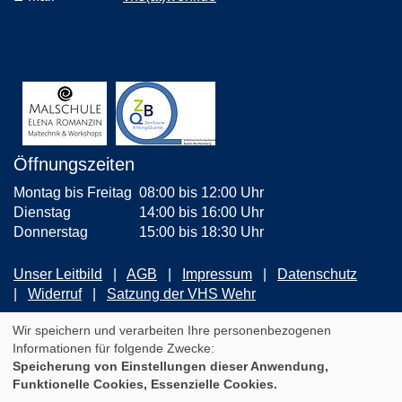
Öffnungszeiten
Montag bis Freitag
08:00 bis 12:00 Uhr
Dienstag
14:00 bis 16:00 Uhr
Donnerstag
15:00 bis 18:30 Uhr
Unser Leitbild
AGB
Impressum
Datenschutz
Widerruf
Satzung der VHS Wehr
ZUM NEWSLETTER ANMELDEN
Wir speichern und verarbeiten Ihre personenbezogenen
Informationen für folgende Zwecke:
Speicherung von Einstellungen dieser Anwendung,
Cookie Einstellungen
Funktionelle Cookies, Essenzielle Cookies.