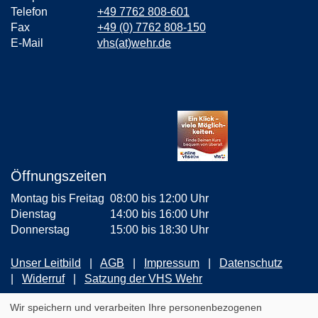
Telefon
+49 7762 808-601
Fax
+49 (0) 7762 808-150
E-Mail
vhs(at)wehr.de
Öffnungszeiten
Montag bis Freitag
08:00 bis 12:00 Uhr
Dienstag
14:00 bis 16:00 Uhr
Donnerstag
15:00 bis 18:30 Uhr
Unser Leitbild
AGB
Impressum
Datenschutz
Widerruf
Satzung der VHS Wehr
ZUM NEWSLETTER ANMELDEN
Wir speichern und verarbeiten Ihre personenbezogenen