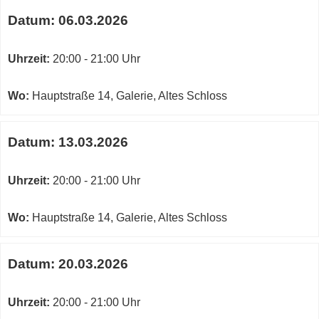
Karte
Termine
von
Datum:
06.03.2026
zum
Galerie,
diesen
Altes
Kurs
Uhrzeit:
20:00 - 21:00 Uhr
Schloss
in
neuem
Wo:
Hauptstraße 14, Galerie, Altes Schloss
Fenster
öffnen
Datum:
13.03.2026
Uhrzeit:
20:00 - 21:00 Uhr
Wo:
Hauptstraße 14, Galerie, Altes Schloss
Datum:
20.03.2026
Uhrzeit:
20:00 - 21:00 Uhr