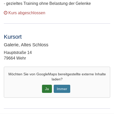
- gezieltes Training ohne Belastung der Gelenke
Kurs abgeschlossen
Kursort
Galerie, Altes Schloss
Adresse:
Hauptstraße 14
79664 Wehr
Möchten Sie von
GoogleMaps
bereitgestellte externe Inhalte
laden?
Ja
Immer
Google-
Maps