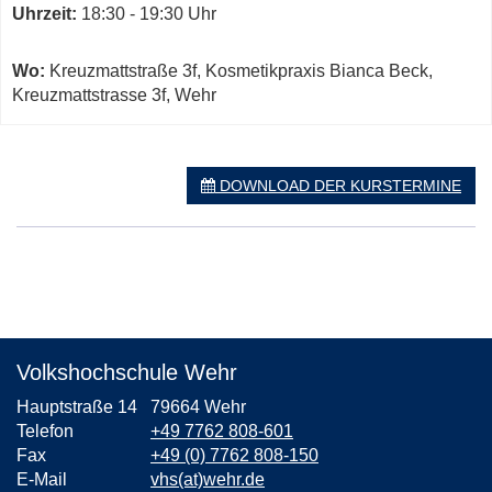
Uhrzeit:
18:30 - 19:30 Uhr
Wo:
Kreuzmattstraße 3f, Kosmetikpraxis Bianca Beck,
Kreuzmattstrasse 3f, Wehr
DOWNLOAD DER KURSTERMINE
Volkshochschule Wehr
Hauptstraße 14
79664 Wehr
Telefon
+49 7762 808-601
Fax
+49 (0) 7762 808-150
E-Mail
vhs(at)wehr.de