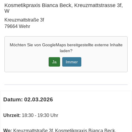
Kosmetikpraxis Bianca Beck, Kreuzmattstrasse 3f,
W
Adresse:
Kreuzmattstraße 3f
79664 Wehr
Möchten Sie von
GoogleMaps
bereitgestellte externe Inhalte
laden?
Ja
Immer
Google-
Maps
Karte
Termine
von
Datum:
02.03.2026
zum
Kosmetikpraxis
diesen
Bianca
Kurs
Uhrzeit:
18:30 - 19:30 Uhr
Beck,
Kreuzmattstrasse
3f,
Wo:
Kreuzmattstraße 3f, Kosmetikpraxis Bianca Beck,