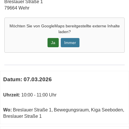
Adresse:
Breslauer Straße 1
79664 Wehr
Möchten Sie von
GoogleMaps
bereitgestellte externe Inhalte
laden?
Ja
Immer
Google-
Maps
Karte
Termine
von
Datum:
07.03.2026
zum
Bewegungsraum,
diesen
Kiga
Kurs
Uhrzeit:
10:00 - 11:00 Uhr
Seeboden,
Breslauer
Straße
Wo:
Breslauer Straße 1, Bewegungsraum, Kiga Seeboden,
1
Breslauer Straße 1
in
neuem