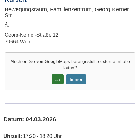
Bewegungsraum, Familienzentrum, Georg-Kerner-
Str.
ist
barrierefrei
Adresse:
Georg-Kerner-Straße 12
79664 Wehr
Möchten Sie von
GoogleMaps
bereitgestellte externe Inhalte
laden?
Ja
Immer
Google-
Maps
Karte
Termine
von
Datum:
04.03.2026
zum
Bewegungsraum,
diesen
Familienzentrum,
Kurs
Uhrzeit:
17:20 - 18:20 Uhr
Georg-