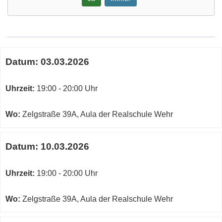
Google-
Maps
Karte
Termine
von
Datum:
03.03.2026
zum
Aula
diesen
der
Kurs
Uhrzeit:
19:00 - 20:00 Uhr
Realschule
Wehr
in
Wo:
Zelgstraße 39A, Aula der Realschule Wehr
neuem
Fenster
Datum:
10.03.2026
öffnen
Uhrzeit:
19:00 - 20:00 Uhr
Wo:
Zelgstraße 39A, Aula der Realschule Wehr