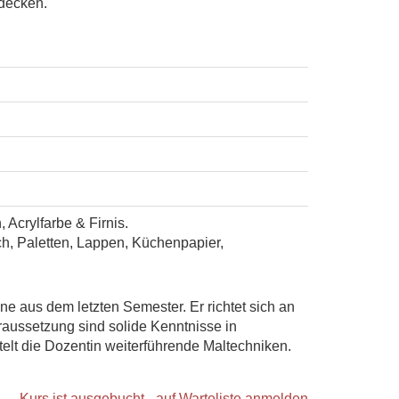
tdecken.
Acrylfarbe & Firnis.
sch, Paletten, Lappen, Küchenpapier,
ne aus dem letzten Semester. Er richtet sich an
oraussetzung sind solide Kenntnisse in
elt die Dozentin weiterführende Maltechniken.
Kurs ist ausgebucht - auf Warteliste anmelden