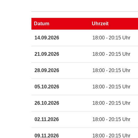
Google
Maps
Karte
Datum
Uhrzeit
von
Malsch
Termine
14.09.2026
18:00 - 20:15 Uhr
Elena
zum
Romanz
diesen
Austr.
Kurs
21.09.2026
18:00 - 20:15 Uhr
8
in
28.09.2026
18:00 - 20:15 Uhr
neuem
Fenster
öffnen
05.10.2026
18:00 - 20:15 Uhr
26.10.2026
18:00 - 20:15 Uhr
02.11.2026
18:00 - 20:15 Uhr
09.11.2026
18:00 - 20:15 Uhr