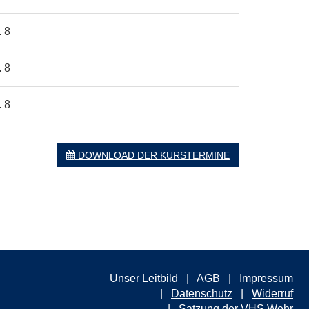
. 8
. 8
. 8
DOWNLOAD DER KURSTERMINE
Unser Leitbild
AGB
Impressum
Datenschutz
Widerruf
Satzung der VHS Wehr