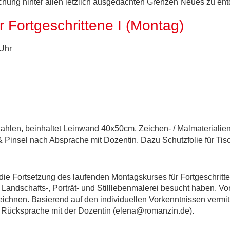
suchung hinter allen letzlich ausgedachten Grenzen Neues zu en
 Fortgeschrittene I (Montag)
 Uhr
ahlen, beinhaltet Leinwand 40x50cm, Zeichen- / Malmaterialien, 
i & Pinsel nach Absprache mit Dozentin. Dazu Schutzfolie für Ti
 die Fortsetzung des laufenden Montagskurses für Fortgeschritte
er Landschafts-, Porträt- und Stilllebenmalerei besucht haben. V
chnen. Basierend auf den individuellen Vorkenntnissen vermitt
h Rücksprache mit der Dozentin (elena@romanzin.de).