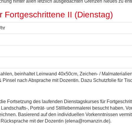
suchung hinter allen letzlich ausgedachten Grenzen Neues zu en
 Fortgeschrittene II (Dienstag)
Uhr
ahlen, beinhaltet Leinwand 40x50cm, Zeichen- / Malmaterialien, 
i & Pinsel nach Absprache mit Dozentin. Dazu Schutzfolie für Ti
 die Fortsetzung des laufenden Dienstagskurses für Fortgeschrit
er Landschafts-, Porträt- und Stilllebenmalerei besucht haben. V
chnen. Basierend auf den individuellen Vorkenntnissen vermitt
h Rücksprache mit der Dozentin (elena@romanzin.de).