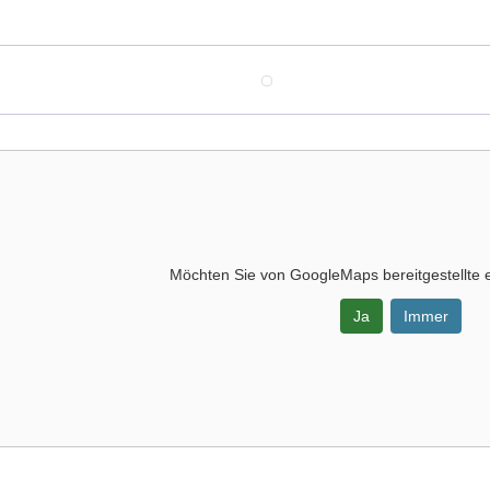
Möchten Sie von
GoogleMaps
bereitgestellte 
Ja
Immer
-