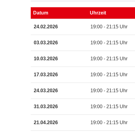
Maps
Karte
Datum
Uhrzeit
von
Malsch
Termine
24.02.2026
19:00 - 21:15 Uhr
Elena
zum
Romanz
diesen
Austr.
Kurs
03.03.2026
19:00 - 21:15 Uhr
8
in
10.03.2026
19:00 - 21:15 Uhr
neuem
Fenster
öffnen
17.03.2026
19:00 - 21:15 Uhr
24.03.2026
19:00 - 21:15 Uhr
31.03.2026
19:00 - 21:15 Uhr
21.04.2026
19:00 - 21:15 Uhr