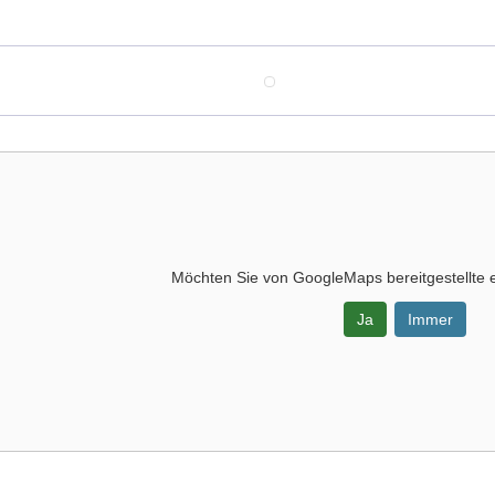
Möchten Sie von
GoogleMaps
bereitgestellte 
Ja
Immer
-