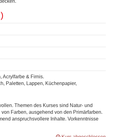
tdecken.
)
Acrylfarbe & Firnis.
sch, Paletten, Lappen, Küchenpapier,
n wollen. Themen des Kurses sind Natur- und
en von Farben, ausgehend von den Primärfarben.
mend anspruchsvollere Inhalte. Vorkenntnisse
Kurs abgeschlossen