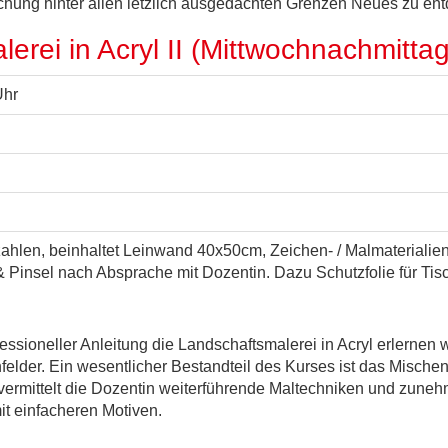
suchung hinter allen letzlich ausgedachten Grenzen Neues zu en
rei in Acryl II (Mittwochnachmittag
Uhr
ahlen, beinhaltet Leinwand 40x50cm, Zeichen- / Malmaterialien, 
i & Pinsel nach Absprache mit Dozentin. Dazu Schutzfolie für Ti
rofessioneller Anleitung die Landschaftsmalerei in Acryl erlerne
elder. Ein wesentlicher Bestandteil des Kurses ist das Misch
vermittelt die Dozentin weiterführende Maltechniken und zuneh
it einfacheren Motiven.