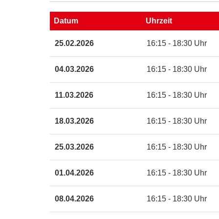
Maps
Karte
Datum
Uhrzeit
von
Malsch
Termine
25.02.2026
16:15 - 18:30 Uhr
Elena
zum
Romanz
diesen
Austr.
Kurs
04.03.2026
16:15 - 18:30 Uhr
8
in
11.03.2026
16:15 - 18:30 Uhr
neuem
Fenster
öffnen
18.03.2026
16:15 - 18:30 Uhr
25.03.2026
16:15 - 18:30 Uhr
01.04.2026
16:15 - 18:30 Uhr
08.04.2026
16:15 - 18:30 Uhr