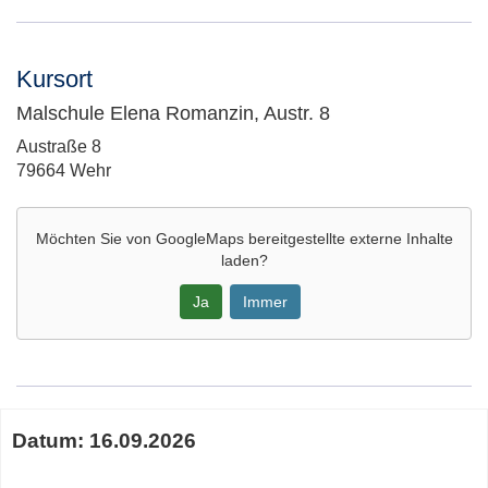
Kursort
Malschule Elena Romanzin, Austr. 8
Adresse:
Austraße 8
79664 Wehr
Möchten Sie von
GoogleMaps
bereitgestellte externe Inhalte
laden?
Ja
Immer
Google-
Maps
Karte
Termine
von
Datum:
16.09.2026
zum
Malschule
diesen
Elena