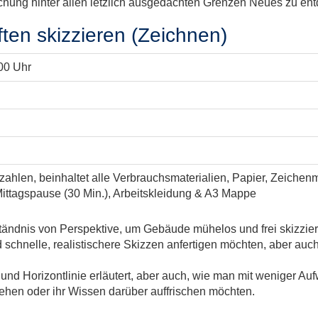
suchung hinter allen letzlich ausgedachten Grenzen Neues zu en
ten skizzieren (Zeichnen)
:00 Uhr
hlen, beinhaltet alle Verbrauchsmaterialien, Papier, Zeichenmate
 Mittagspause (30 Min.), Arbeitskleidung & A3 Mappe
tändnis von Perspektive, um Gebäude mühelos und frei skizziere
schnelle, realistischere Skizzen anfertigen möchten, aber auc
nd Horizontlinie erläutert, aber auch, wie man mit weniger Auf
tehen oder ihr Wissen darüber auffrischen möchten.