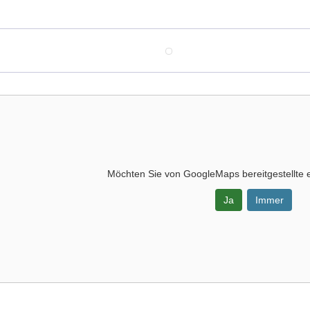
Möchten Sie von
GoogleMaps
bereitgestellte 
Ja
Immer
-