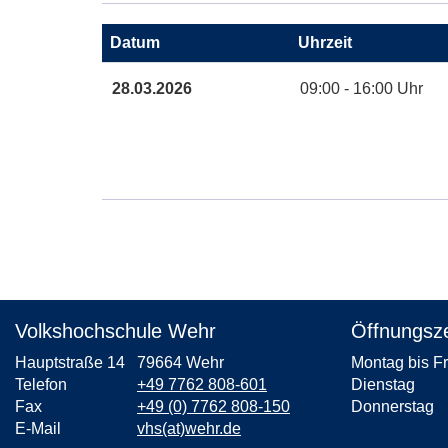
Maps
Karte
Datum
Uhrzeit
von
Malsch
Termine
28.03.2026
09:00 - 16:00 Uhr
Elena
zum
Romanz
diesen
Austr.
Kurs
8
in
neuem
Fenster
öffnen
Volkshochschule Wehr
Öffnungsze
Hauptstraße 14
79664 Wehr
Montag bis F
Telefon
+49 7762 808-601
Dienstag
Fax
+49 (0) 7762 808-150
Donnerstag
E-Mail
vhs(at)wehr.de