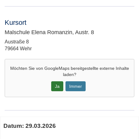
Kursort
Malschule Elena Romanzin, Austr. 8
Adresse:
Austraße 8
79664 Wehr
Möchten Sie von
GoogleMaps
bereitgestellte externe Inhalte
laden?
Ja
Immer
Google-
Maps
Karte
Termine
von
Datum:
29.03.2026
zum
Malschule
diesen
Elena