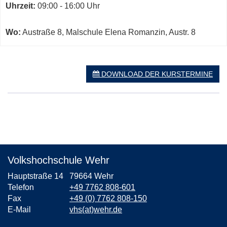
Kurs
Uhrzeit:
09:00 - 16:00 Uhr
Romanzin,
Austr.
8
Wo:
Austraße 8, Malschule Elena Romanzin, Austr. 8
in
neuem
Fenster
DOWNLOAD DER KURSTERMINE
öffnen
Volkshochschule Wehr
Hauptstraße 14
79664 Wehr
Telefon
+49 7762 808-601
Fax
+49 (0) 7762 808-150
E-Mail
vhs(at)wehr.de