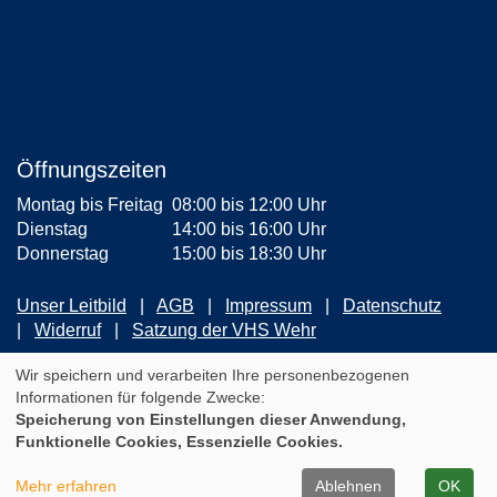
Öffnungszeiten
Montag bis Freitag
08:00 bis 12:00 Uhr
Dienstag
14:00 bis 16:00 Uhr
Donnerstag
15:00 bis 18:30 Uhr
Unser Leitbild
AGB
Impressum
Datenschutz
Widerruf
Satzung der VHS Wehr
ZUM NEWSLETTER ANMELDEN
Wir speichern und verarbeiten Ihre personenbezogenen
Informationen für folgende Zwecke:
Speicherung von Einstellungen dieser Anwendung,
Cookie Einstellungen
Funktionelle Cookies, Essenzielle Cookies.
A
Kontrast
Ansicht
A
A
Mehr erfahren
Ablehnen
OK