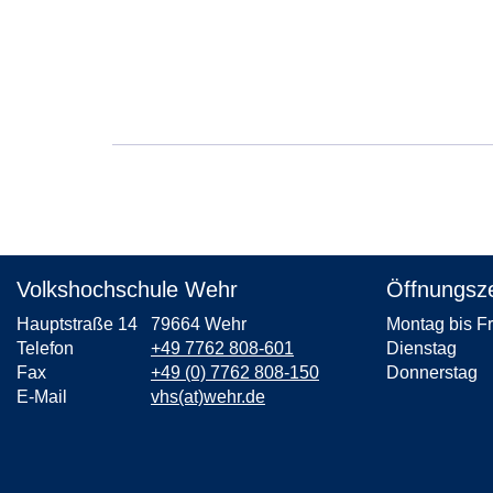
Volkshochschule Wehr
Öffnungsze
Hauptstraße 14
79664 Wehr
Montag bis F
Telefon
+49 7762 808-601
Dienstag
Fax
+49 (0) 7762 808-150
Donnerstag
E-Mail
vhs(at)wehr.de