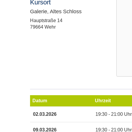
Kursort
Galerie, Altes Schloss
Adresse:
Hauptstraße 14
79664 Wehr
Google
Maps
Karte
Datum
Uhrzeit
von
Galerie
Termine
02.03.2026
19:30 - 21:00 Uhr
Altes
zum
Schlos
diesen
in
Kurs
09.03.2026
19:30 - 21:00 Uhr