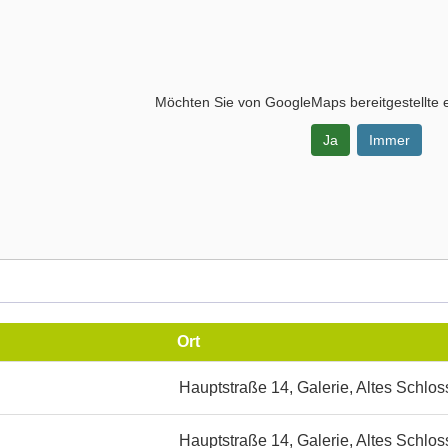
Möchten Sie von
GoogleMaps
bereitgestellte 
Ja
Immer
-
Ort
,
Hauptstraße 14, Galerie, Altes Schlos
s
Hauptstraße 14, Galerie, Altes Schlos