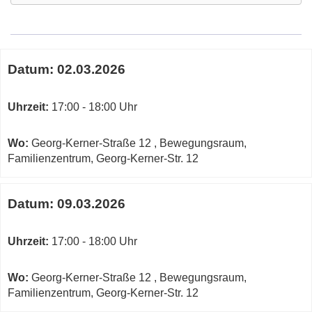
Google-
Maps
Karte
Termine
von
Datum:
02.03.2026
zum
Bewegungsraum,
diesen
Familienzentrum,
Kurs
Uhrzeit:
17:00 - 18:00 Uhr
Georg-
Kerner-
Str.
Wo:
Georg-Kerner-Straße 12 , Bewegungsraum,
in
Familienzentrum, Georg-Kerner-Str. 12
neuem
Fenster
Datum:
09.03.2026
öffnen
Uhrzeit:
17:00 - 18:00 Uhr
Wo:
Georg-Kerner-Straße 12 , Bewegungsraum,
Familienzentrum, Georg-Kerner-Str. 12