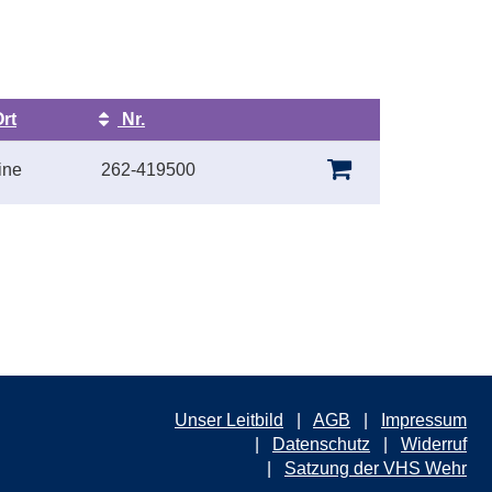
rt
Nr.
Kursstatus
ine
262-419500
Unser Leitbild
AGB
Impressum
Datenschutz
Widerruf
Satzung der VHS Wehr