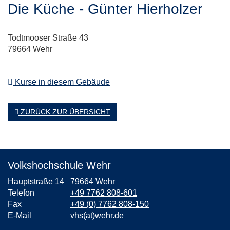
Die Küche - Günter Hierholzer
Todtmooser Straße 43
79664 Wehr
Kurse in diesem Gebäude
ZURÜCK ZUR ÜBERSICHT
Volkshochschule Wehr
Hauptstraße 14
79664 Wehr
Telefon
+49 7762 808-601
Fax
+49 (0) 7762 808-150
E-Mail
vhs(at)wehr.de