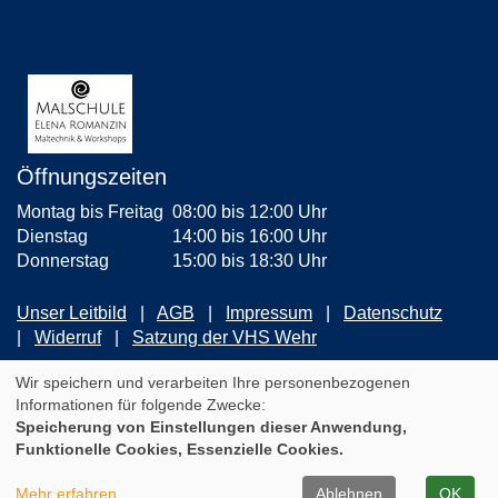
Öffnungszeiten
Montag bis Freitag
08:00 bis 12:00 Uhr
Dienstag
14:00 bis 16:00 Uhr
Donnerstag
15:00 bis 18:30 Uhr
Unser Leitbild
AGB
Impressum
Datenschutz
Widerruf
Satzung der VHS Wehr
ZUM NEWSLETTER ANMELDEN
Wir speichern und verarbeiten Ihre personenbezogenen
Informationen für folgende Zwecke:
Speicherung von Einstellungen dieser Anwendung,
Cookie Einstellungen
Funktionelle Cookies, Essenzielle Cookies.
A
Kontrast
Ansicht
A
A
Mehr erfahren
Ablehnen
OK