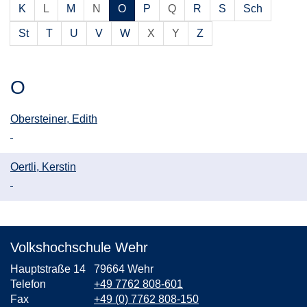
K
L
M
N
O
P
Q
R
S
Sch
St
T
U
V
W
X
Y
Z
O
Obersteiner, Edith
Oertli, Kerstin
Volkshochschule Wehr
Hauptstraße 14
79664 Wehr
Telefon
+49 7762 808-601
Fax
+49 (0) 7762 808-150