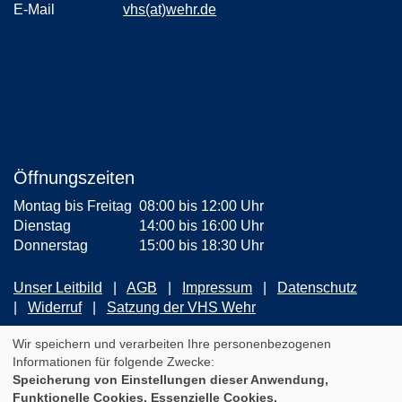
E-Mail
vhs(at)wehr.de
Öffnungszeiten
Montag bis Freitag
08:00 bis 12:00 Uhr
Dienstag
14:00 bis 16:00 Uhr
Donnerstag
15:00 bis 18:30 Uhr
Unser Leitbild
AGB
Impressum
Datenschutz
Widerruf
Satzung der VHS Wehr
ZUM NEWSLETTER ANMELDEN
Wir speichern und verarbeiten Ihre personenbezogenen
Informationen für folgende Zwecke:
Speicherung von Einstellungen dieser Anwendung,
Cookie Einstellungen
Funktionelle Cookies, Essenzielle Cookies.