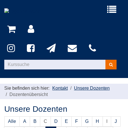
Menü
aufklappe
Kurse
suchen
Sie befinden sich hier:
Kontakt
Unsere Dozenten
Dozentenübersicht
Unsere Dozenten
Alle
A
B
C
D
E
F
G
H
I
J